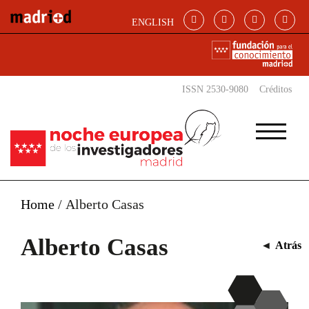
Pasar al contenido principal
ENGLISH
ISSN 2530-9080
Créditos
Home
/
Alberto Casas
Alberto Casas
◄
Atrás