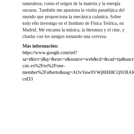
naturaleza, como el origen de la materia y la energía
oscuras. También me apasiona la visión paradójica del
mundo que proporciona la mecánica cuántica. Sobre
todo ello investigo en el Instituto de Física Teórica, en
Madrid. Me encanta la música, la literatura y el cine, y
charlar con los amigos tomando una cerveza.
Más información:
https://www.google.com/url?
sa=t&rct=j&q=&esrc=s&source=web&cd=&cad=rja&
csic.es%2Fes%2Fone-
member%2Falberto&usg=AOvVaw0VWj8HI0lCQ91BA
cnD3