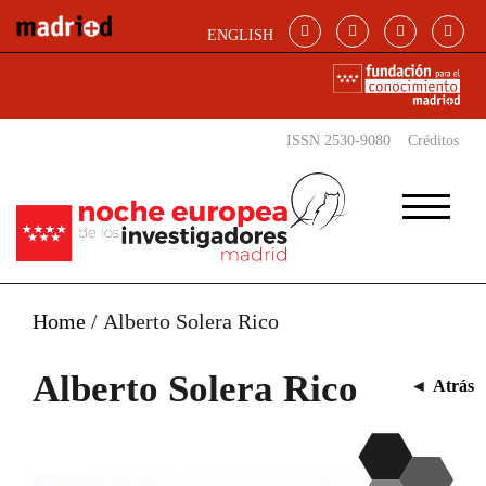
Pasar al contenido principal
ENGLISH
ISSN 2530-9080
Créditos
Home
/
Alberto Solera Rico
Alberto Solera Rico
◄
Atrás