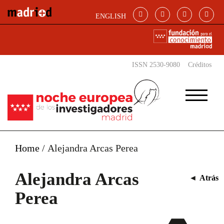
Pasar al contenido principal
ENGLISH
ISSN 2530-9080
Créditos
Home
/
Alejandra Arcas Perea
Alejandra Arcas
◄
Atrás
Perea