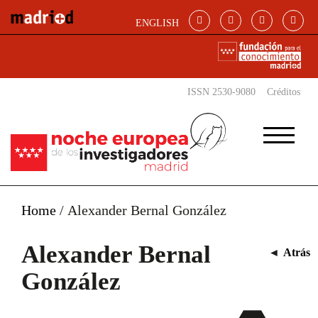
Pasar al contenido principal
ENGLISH
ISSN 2530-9080
Créditos
Home
/
Alexander Bernal González
Alexander Bernal
◄
Atrás
González