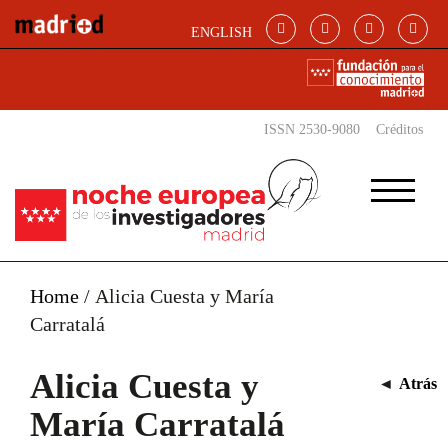
Pasar al contenido principal
ENGLISH
ISSN 2530-9080
Créditos
Home
/
Alicia Cuesta y María
Carratalá
Alicia Cuesta y
◄
Atrás
María Carratalá