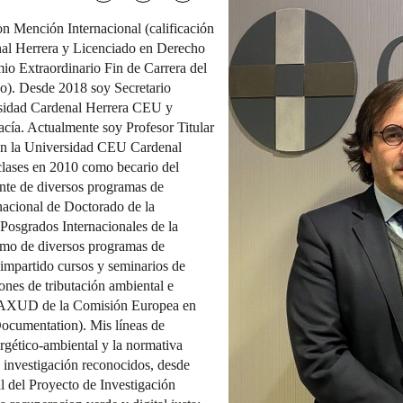
n Mención Internacional (calificación
l Herrera y Licenciado en Derecho
io Extraordinario Fin de Carrera del
ho). Desde 2018 soy Secretario
rsidad Cardenal Herrera CEU y
cía. Actualmente soy Profesor Titular
 en la Universidad CEU Cardenal
clases en 2010 como becario del
nte de diversos programas de
rnacional de Doctorado de la
osgrados Internacionales de la
omo de diversos programas de
 impartido cursos y seminarios de
iones de tributación ambiental e
l TAXUD de la Comisión Europea en
Documentation). Mis líneas de
ergético-ambiental y la normativa
 investigación reconocidos, desde
l del Proyecto de Investigación