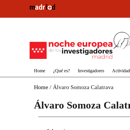
Pasar al contenido principal
Home
¿Qué es?
Investigadores
Activida
Home
/
Álvaro Somoza Calatrava
Álvaro Somoza Calat