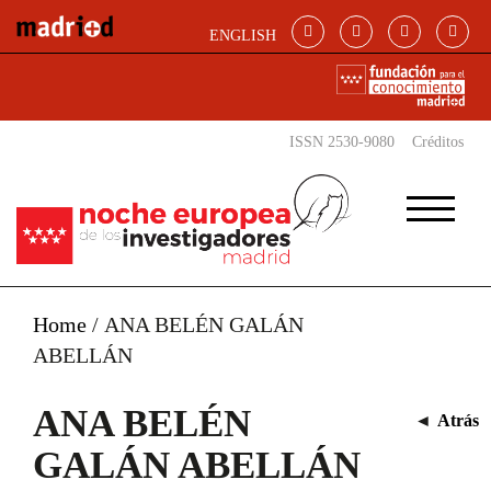
Pasar al contenido principal
ENGLISH
ISSN 2530-9080
Créditos
Home
/
ANA BELÉN GALÁN
ABELLÁN
ANA BELÉN
◄
Atrás
GALÁN ABELLÁN