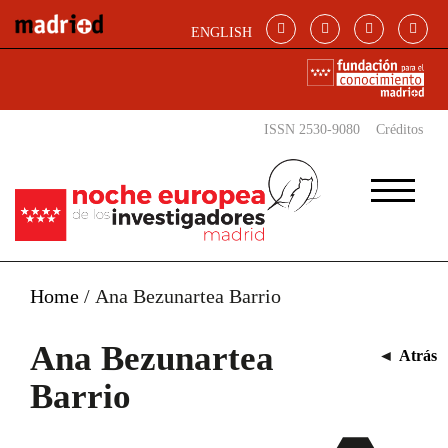
Pasar al contenido principal
ENGLISH
ISSN 2530-9080
Créditos
Home
/
Ana Bezunartea Barrio
Ana Bezunartea
◄
Atrás
Barrio