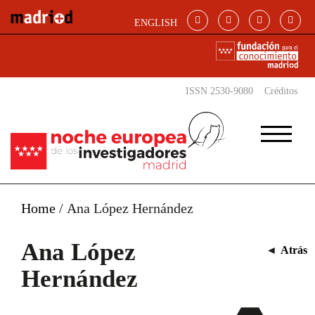
Pasar al contenido principal
ENGLISH
ISSN 2530-9080
Créditos
Home
/
Ana López Hernández
Ana López
◄
Atrás
Hernández