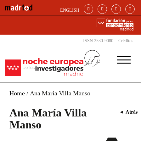
Pasar al contenido principal
ENGLISH
ISSN 2530-9080
Créditos
Home
/
Ana María Villa Manso
Ana María Villa
◄
Atrás
Manso