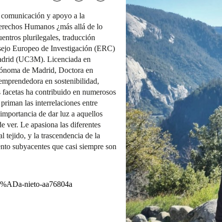
, comunicación y apoyo a la
rechos Humanos ¿más allá de lo
ntros plurilegales, traducción
nsejo Europeo de Investigación (ERC)
Madrid (UC3M). Licenciada en
tónoma de Madrid, Doctora en
emprendedora en sostenibilidad,
s facetas ha contribuido en numerosos
priman las interrelaciones entre
importancia de dar luz a aquellos
 ver. Le apasiona las diferentes
l tejido, y la trascendencia de la
ento subyacentes que casi siempre son
%C3%ADa-nieto-aa76804a