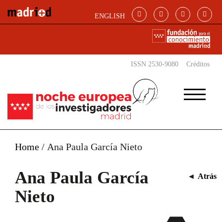
Pasar al contenido principal
ENGLISH
ISSN 2530-9080
Créditos
Home
/
Ana Paula García Nieto
Ana Paula García
◄
Atrás
Nieto