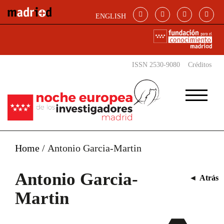
Pasar al contenido principal
ENGLISH
ISSN 2530-9080
Créditos
Home
/
Antonio Garcia-Martin
Antonio Garcia-
◄
Atrás
Martin