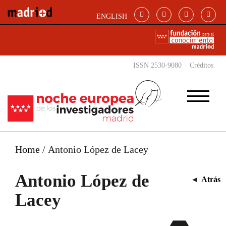
Pasar al contenido principal
ENGLISH
ISSN 2530-9080
Créditos
Home
/
Antonio López de Lacey
Antonio López de
◄
Atrás
Lacey