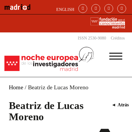
Pasar al contenido principal
ENGLISH
ISSN 2530-9080
Créditos
Home
/
Beatriz de Lucas Moreno
Beatriz de Lucas
◄
Atrás
Moreno