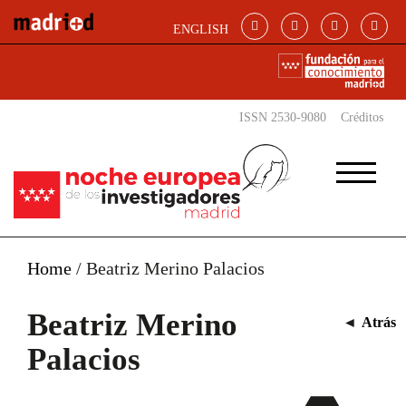
Pasar al contenido principal
ENGLISH
ISSN 2530-9080
Créditos
Home
/
Beatriz Merino Palacios
Beatriz Merino
◄
Atrás
Palacios