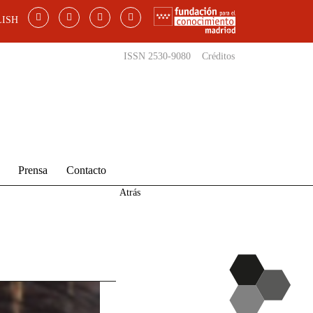
ISH
ISSN 2530-9080
Créditos
Prensa
Contacto
Atrás