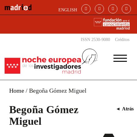
Pasar al contenido principal
ENGLISH
ISSN 2530-9080
Créditos
Home
/
Begoña Gómez Miguel
Begoña Gómez
◄
Atrás
Miguel