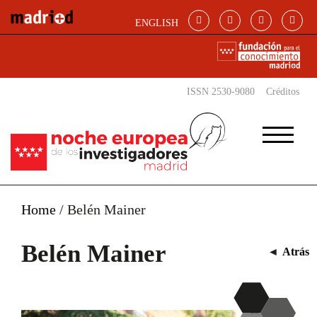
Pasar al contenido principal
ENGLISH
ISSN 2530-9080
Créditos
Home
/
Belén Mainer
Belén Mainer
◄
Atrás