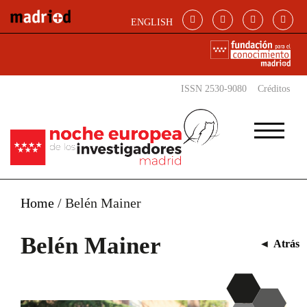
Pasar al contenido principal
ENGLISH
ISSN 2530-9080
Créditos
Home
/
Belén Mainer
Belén Mainer
◄
Atrás