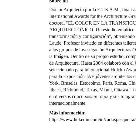
Sobre mí
Doctor Arquitecto por la E.T.S.A.M., final
International Awards for the Architecture Gra
doctoral "EL COLOR EN LA TRANSFI
ARQUITECTÓNICO. Un estudio empírico acer
transformación y configuración", obteniendo 
Laude. Profesor invitado en diferentes tallere
a los grupos de investigación Arquitecturas 
la Imágen. Dentro de su propio estudio, compa
de Arquitectura. Hasta 2004 colaboró con el 
seleccionado para Internacional Holcim Awar
para la Exposición JAE jóvenes arquitectos 
York, Bruselas, Estocolmo, París, Roma, Chi
Ithaca, Richmond, Texas, Miami, Ottawa, To
en diversos concursos. Su obra y sus fotograf
internacionalmente.
Más información:
https://www.linkedin.com/in/carlospesqueira/