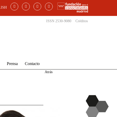
ISH
ISSN 2530-9080
Créditos
Prensa
Contacto
Atrás