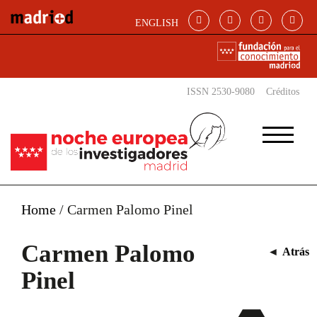
Pasar al contenido principal
ENGLISH
ISSN 2530-9080
Créditos
Home
/
Carmen Palomo Pinel
Carmen Palomo
◄
Atrás
Pinel