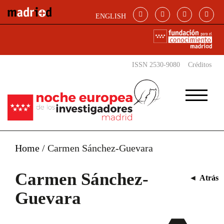
Pasar al contenido principal
ENGLISH
ISSN 2530-9080
Créditos
Home
/
Carmen Sánchez-Guevara
Carmen Sánchez-
◄
Atrás
Guevara