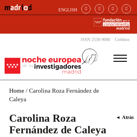
Pasar al contenido principal
ENGLISH
ISSN 2530-9080
Créditos
Home
/
Carolina Roza Fernández de
Caleya
Carolina Roza
◄
Atrás
Fernández de Caleya