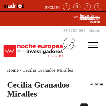
Pasar al contenido principal
ENGLISH
ISSN 2530-9080
Créditos
Home
/
Cecilia Granados Miralles
Cecilia Granados
◄
Atrás
Miralles