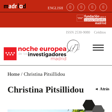
Pasar al contenido principal
ENGLISH
ISSN 2530-9080
Créditos
Home
/
Christina Pitsillidou
Christina Pitsillidou
◄
Atrás