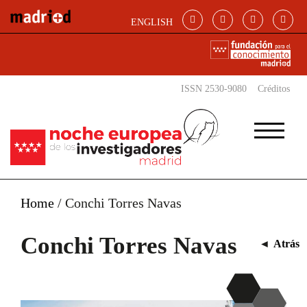
Pasar al contenido principal
ENGLISH
ISSN 2530-9080
Créditos
Home
/
Conchi Torres Navas
Conchi Torres Navas
◄
Atrás