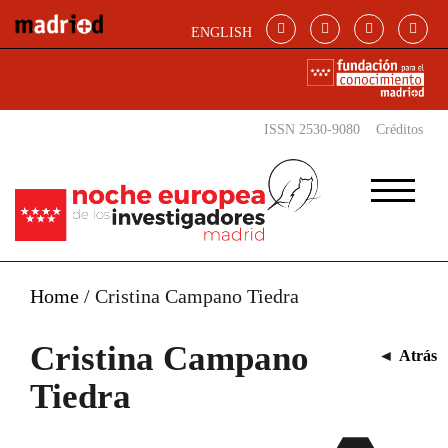
Pasar al contenido principal
ENGLISH
ISSN 2530-9080
Créditos
Home
/
Cristina Campano Tiedra
Cristina Campano
◄
Atrás
Tiedra