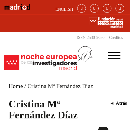
Pasar al contenido principal
ENGLISH
ISSN 2530-9080
Créditos
Home
/
Cristina Mª Fernández Díaz
Cristina Mª
◄
Atrás
Fernández Díaz