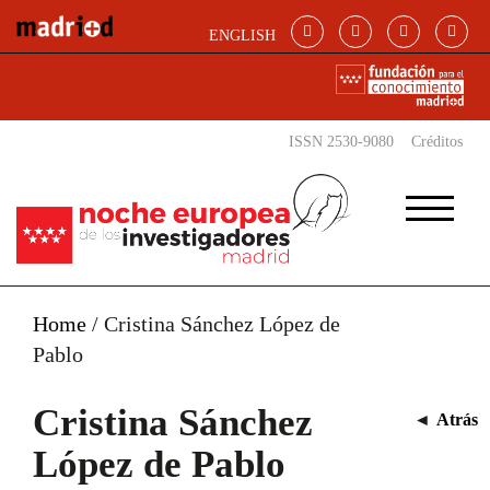
Pasar al contenido principal
ENGLISH
ISSN 2530-9080
Créditos
Home
/
Cristina Sánchez López de
Pablo
Cristina Sánchez
◄
Atrás
López de Pablo