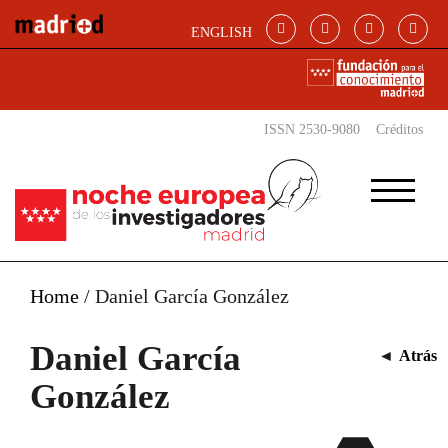
Pasar al contenido principal
ENGLISH
ISSN 2530-9080
Créditos
Home
/
Daniel García González
Daniel García
◄
Atrás
González