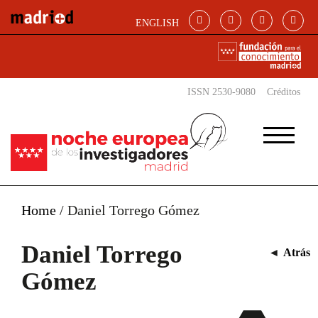
Pasar al contenido principal
ENGLISH
ISSN 2530-9080
Créditos
Home
/
Daniel Torrego Gómez
Daniel Torrego
◄
Atrás
Gómez