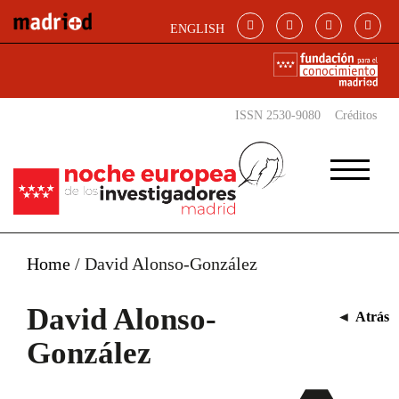
Pasar al contenido principal
ENGLISH
ISSN 2530-9080
Créditos
Home
/
David Alonso-González
David Alonso-
◄
Atrás
González