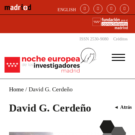
Pasar al contenido principal
ENGLISH
ISSN 2530-9080
Créditos
Home
/
David G. Cerdeño
David G. Cerdeño
◄
Atrás