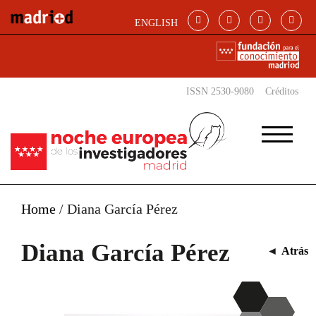
Pasar al contenido principal
ENGLISH
ISSN 2530-9080
Créditos
Home
/
Diana García Pérez
Diana García Pérez
◄
Atrás