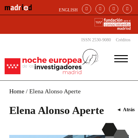
Pasar al contenido principal
ENGLISH
ISSN 2530-9080
Créditos
Home
/
Elena Alonso Aperte
Elena Alonso Aperte
◄
Atrás