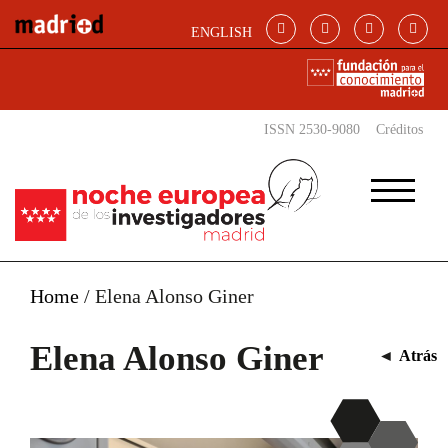
Pasar al contenido principal
ENGLISH
ISSN 2530-9080
Créditos
Home
/
Elena Alonso Giner
Elena Alonso Giner
◄
Atrás