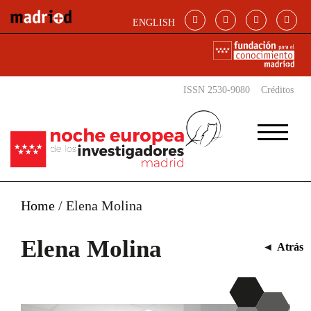
Pasar al contenido principal
ENGLISH
ISSN 2530-9080
Créditos
Home
/
Elena Molina
Elena Molina
◄
Atrás