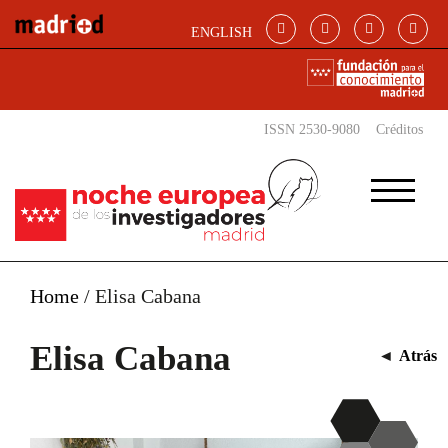
Pasar al contenido principal
ENGLISH
ISSN 2530-9080
Créditos
Home
/
Elisa Cabana
Elisa Cabana
◄
Atrás