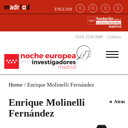
Pasar al contenido principal
ENGLISH
ISSN 2530-9080
Créditos
Home
/
Enrique Molinelli Fernández
Enrique Molinelli
◄
Atrás
Fernández