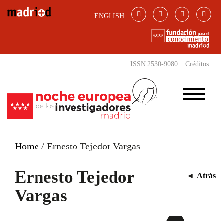
Pasar al contenido principal
ENGLISH
ISSN 2530-9080
Créditos
Home
/
Ernesto Tejedor Vargas
Ernesto Tejedor
◄
Atrás
Vargas