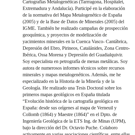
Cartografías Metalogenéticas (Tarrragona, Hospitalet,
Extremadura y Andalucía). Participé en la elaboración
de la normativa del Mapa Metalogenético de España
(2005) y de la Base de Datos de Minerales (2005) del
IGME. También he realizado campañas de prospección
geoquímica, y proyectos de modelización de
yacimientos minerales en la Cuenca Vasco- Cantábrica,
Depresión del Ebro, Pirineos, Catalánides, Zona Centro-
Ibérica, Ossa Morena y Depresión del Guadialquivir.
Soy especialista en petrografía de menas metálicas. Soy
autora de numerosos informes técnicos sobre recursos
minerales y mapas metalogenéticos. Además, me he
especializado en la Historia de la Minería y de la
Geología. He realizado una Tesis Doctoral sobre los
primeros mapas geológicos en España titulada
“Evolución histórica de la cartografía geológica en
España: desde sus orígenes al mapa de Verneuil y
Collomb (1864) y Maestre (1864)” en el Dpto. de
Ingeniería Geológica de la ETS Ing. de Minas (UPM),
bajo la dirección del Dr. Octavio Puche. Colaboro
activamente en varias asociaciones científicas, entre ellas