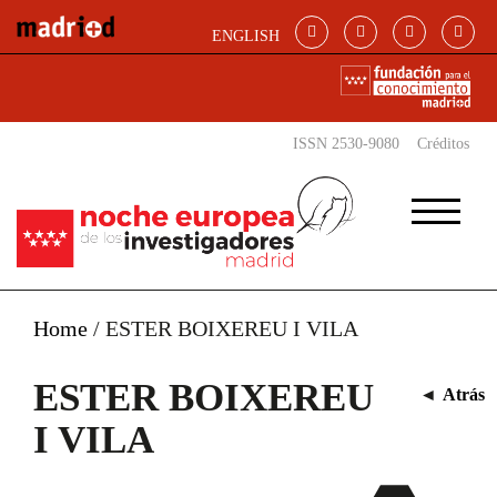
Pasar al contenido principal
ENGLISH
ISSN 2530-9080
Créditos
Home
/
ESTER BOIXEREU I VILA
ESTER BOIXEREU
◄
Atrás
I VILA