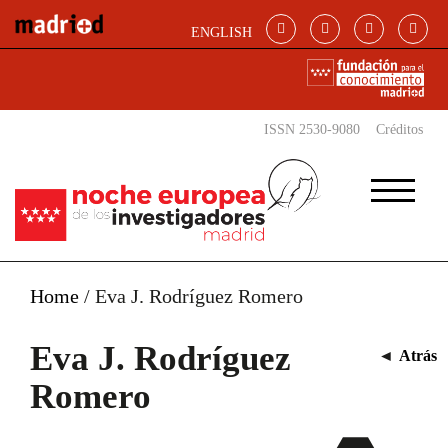
Pasar al contenido principal
ENGLISH
ISSN 2530-9080
Créditos
Home
/
Eva J. Rodríguez Romero
Eva J. Rodríguez
◄
Atrás
Romero