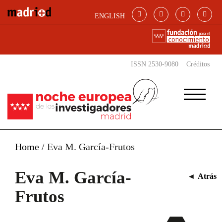
Pasar al contenido principal
ENGLISH
ISSN 2530-9080
Créditos
Home
/
Eva M. García-Frutos
Eva M. García-
◄
Atrás
Frutos