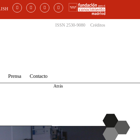
ISH
ISSN 2530-9080
Créditos
Prensa
Contacto
Atrás