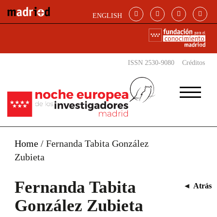
Pasar al contenido principal
ENGLISH
ISSN 2530-9080
Créditos
Home
/
Fernanda Tabita González
Zubieta
Fernanda Tabita
◄
Atrás
González Zubieta