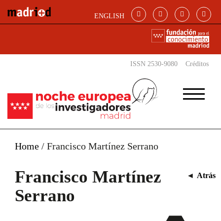
Pasar al contenido principal
ENGLISH
ISSN 2530-9080
Créditos
Home
/
Francisco Martínez Serrano
Francisco Martínez
◄
Atrás
Serrano