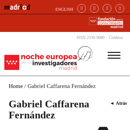
Pasar al contenido principal
ENGLISH
ISSN 2530-9080
Créditos
Home
/
Gabriel Caffarena Fernández
Gabriel Caffarena
◄
Atrás
Fernández